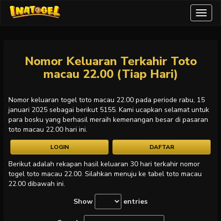
Nomor Keluaran Terkahir Toto
macau 22.00 (Tiap Hari)
Nomor keluaran togel toto macau 22.00 pada periode rabu, 15
januari 2025 sebagai berikut 5155. Kami ucapkan selamat untuk
para bosku yang berhasil meraih kemenangan besar di pasaran
toto macau 22.00 hari ini.
LOGIN
DAFTAR
Berikut adalah rekapan hasil keluaran 30 hari terkahir nomor
togel toto macau 22.00. Silahkan menuju ke tabel toto macau
22.00 dibawah ini.
Show
entries